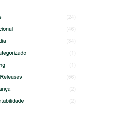
s
(24)
ucional
(46)
dia
(34)
ategorizado
(1)
ing
(1)
 Releases
(56)
ança
(2)
tabilidade
(2)