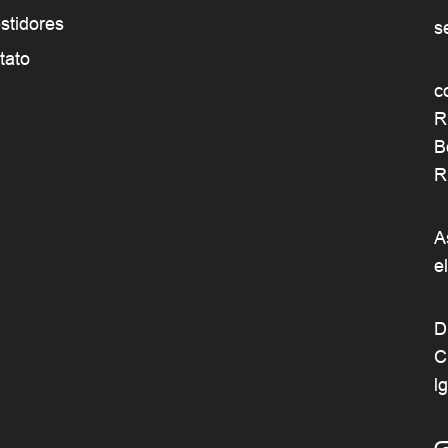
stidores
s
tato
c
R
B
R
A
e
D
C
l