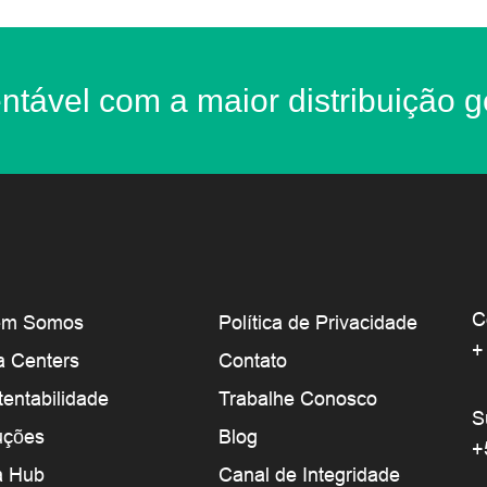
ntável com a maior distribuição g
C
em Somos
Política de Privacidade
+
a Centers
Contato
tentabilidade
Trabalhe Conosco
S
uções
Blog
+
a Hub
Canal de Integridade