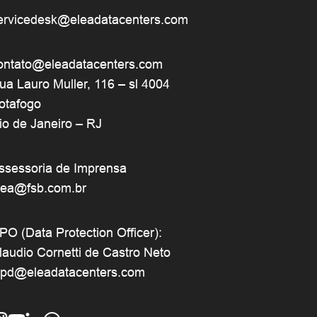
ervicedesk@eleadatacenters.com
ontato@eleadatacenters.com
ua Lauro Muller, 116 – sl 4004
otafogo
io de Janeiro – RJ
ssessoria de Imprensa
lea@fsb.com.br
PO (Data Protection Officer):
laudio Cornetti de Castro Neto
gpd@eleadatacenters.com