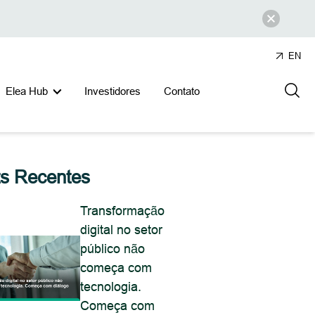
EN
Elea Hub
Investidores
Contato
ts Recentes
Transformação
digital no setor
público não
começa com
tecnologia.
Começa com