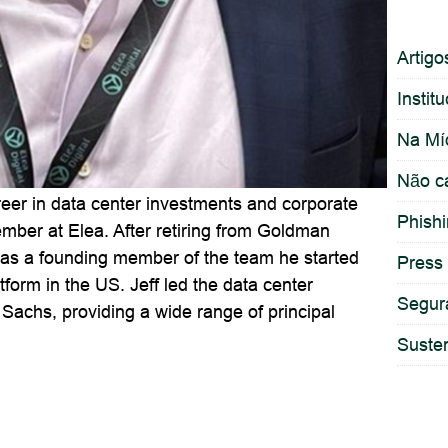
Artigo
Instit
Na Mí
Não c
reer in data center investments and corporate
Phish
ember at Elea. After retiring from Goldman
 as a founding member of the team he started
Press
form in the US. Jeff led the data center
Segur
Sachs, providing a wide range of principal
Susten