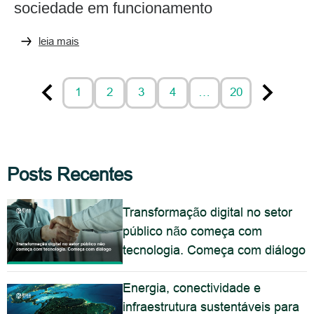
sociedade em funcionamento
leia mais
1
2
3
4
…
20
Posts Recentes
Transformação digital no setor
público não começa com
tecnologia. Começa com diálogo
Energia, conectividade e
infraestrutura sustentáveis para