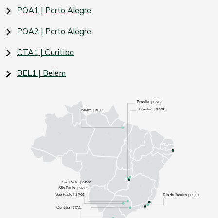
POA1 | Porto Alegre
POA2 | Porto Alegre
CTA1 | Curitiba
BEL1 | Belém
Brasília
| BSB1
Brasília
| BSB2
Belém
| BEL1
São Paulo
| SPO1
São Paulo
| SPO2
São Paulo
| SPO3
Rio de Janeiro
| RJO1
Curitiba
| CTA1