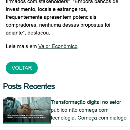
firmados com stakeholders”. “Embora bancos de
investimento, locais e estrangeiros,
frequentemente apresentem potenciais
compradores, nenhuma dessas propostas foi
adiante”, destacou.
Leia mais em
Valor Econômico
.
VOLTAR
Posts Recentes
Transformação digital no setor
público não começa com
tecnologia. Começa com diálogo