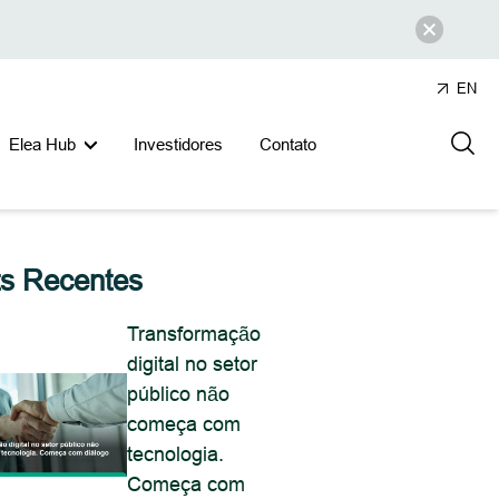
EN
Elea Hub
Investidores
Contato
ts Recentes
Transformação
digital no setor
público não
começa com
tecnologia.
Começa com