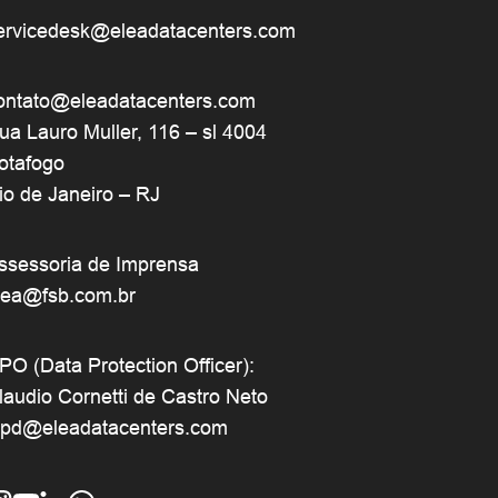
ervicedesk@eleadatacenters.com
ontato@eleadatacenters.com
ua Lauro Muller, 116 – sl 4004
otafogo
io de Janeiro – RJ
ssessoria de Imprensa
lea@fsb.com.br
PO (Data Protection Officer):
laudio Cornetti de Castro Neto
gpd@eleadatacenters.com