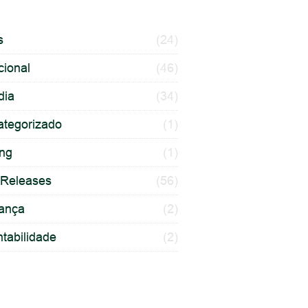
s
(24)
ucional
(46)
dia
(34)
ategorizado
(1)
ing
(1)
 Releases
(56)
ança
(2)
tabilidade
(2)