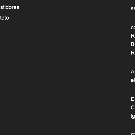
stidores
s
tato
c
R
B
R
A
e
D
C
l