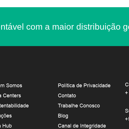
ntável com a maior distribuição g
C
em Somos
Política de Privacidade
+
a Centers
Contato
tentabilidade
Trabalhe Conosco
S
uções
Blog
+
a Hub
Canal de Integridade