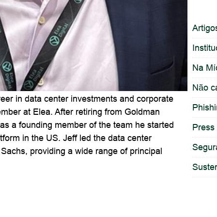
Artigo
Instit
Na Mí
Não c
reer in data center investments and corporate
Phish
ember at Elea. After retiring from Goldman
 as a founding member of the team he started
Press
form in the US. Jeff led the data center
Segur
Sachs, providing a wide range of principal
Susten